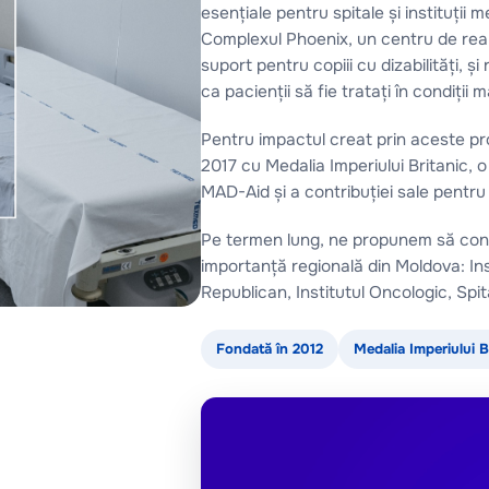
esențiale pentru spitale și instituții 
Complexul Phoenix, un centru de reabi
suport pentru copiii cu dizabilități, ș
ca pacienții să fie tratați în condiții 
Pentru impactul creat prin aceste pro
2017 cu Medalia Imperiului Britanic, 
MAD-Aid și a contribuției sale pentr
Pe termen lung, ne propunem să cont
importanță regională din Moldova: Insti
Republican, Institutul Oncologic, Spital
Fondată în 2012
Medalia Imperiului B