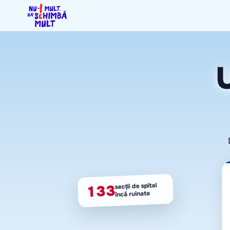
U
secții de spital
133
încă ruinate