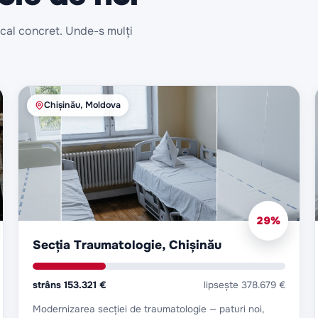
cal concret. Unde-s mulți
Chișinău, Moldova
29
%
Secția Traumatologie, Chișinău
strâns
153.321 €
lipsește
378.679 €
Modernizarea secției de traumatologie — paturi noi,