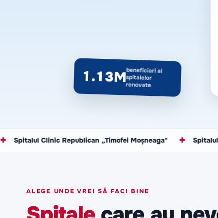
beneficiari ai
1.13M
spitalelor
renovate
l Clinic Republican „Timofei Moșneaga"
✚
Spitalul Oncologic
ALEGE UNDE VREI SĂ FACI BINE
Spitale
care au nev