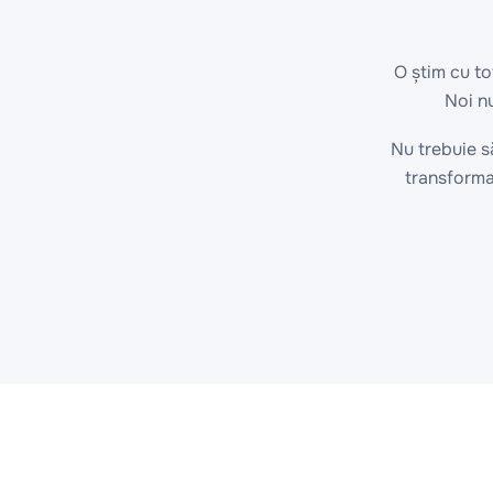
O știm cu to
Noi n
Nu trebuie s
transforma 