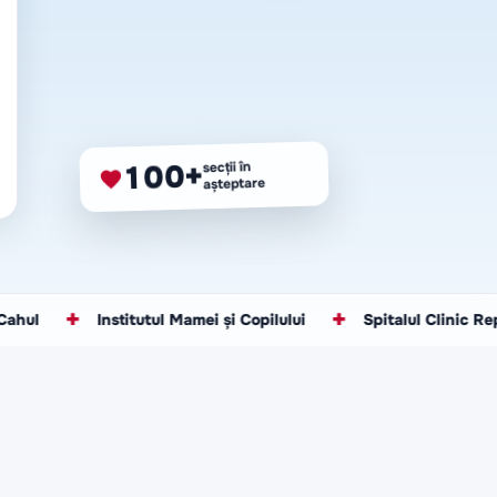
100+
secții în
așteptare
Institutul Mamei și Copilului
✚
Spitalul Clinic Republican „