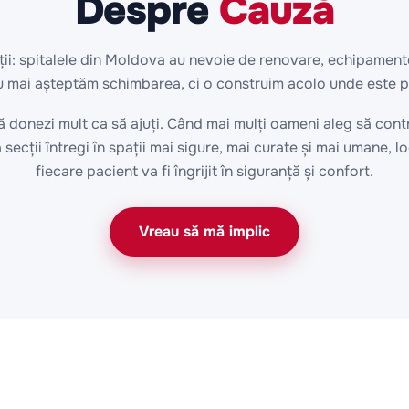
Despre
Cauză
ții: spitalele din Moldova au nevoie de renovare, echipamente
u mai așteptăm schimbarea, ci o construim acolo unde este po
ă donezi mult ca să ajuți. Când mai mulți oameni aleg să cont
secții întregi în spații mai sigure, mai curate și mai umane, lo
fiecare pacient va fi îngrijit în siguranță și confort.
Vreau să mă implic