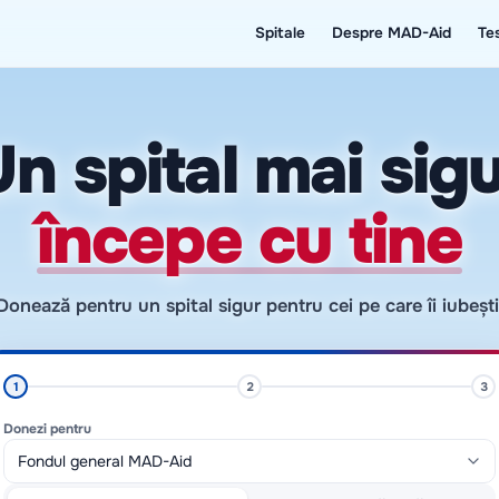
Spitale
Despre MAD-Aid
Te
n spital mai sig
începe cu tine
Donează pentru un spital sigur pentru cei pe care îi iubești
1
2
3
Donezi pentru