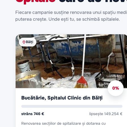
Fiecare campanie susține renovarea unui spațiu medi
puterea crește. Unde ești tu, se schimbă spitalele.
Bălți
0
%
Bucătărie, Spitalul Clinic din Bălți
strâns
746 €
lipsește
149.254 €
Renovarea secțiilor de spitalizare și dotarea cu