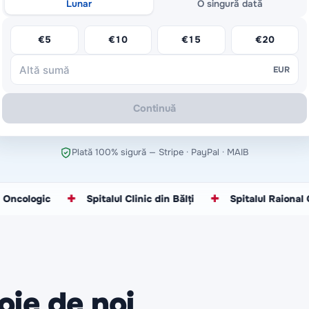
Lunar
O singură dată
€
5
€
10
€
15
€
20
EUR
Continuă
Plată 100% sigură — Stripe · PayPal · MAIB
✚
Spitalul Clinic din Bălți
✚
Spitalul Raional Cahul
✚
oie de noi