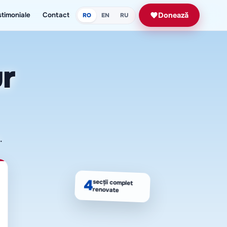
stimoniale
Contact
Donează
RO
EN
RU
ur
.
4
secții complet
renovate